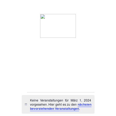
Startseite
Wer wir sind
Veranstaltunge
Veranstaltungen
Keine Veranstaltungen für März 1, 2024
vorgesehen. Hier geht es zu den
nächsten
H
bevorstehenden Veranstaltungen
.
for
i
n