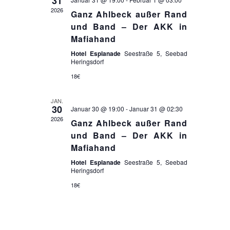
31
u
n
2026
Ganz Ahlbeck außer Rand
g
n
und Band – Der AKK in
Mafiahand
e
g
Hotel Esplanade
Seestraße 5, Seebad
n
A
Heringsdorf
S
18€
n
u
s
JAN.
30
c
Januar 30 @ 19:00
-
Januar 31 @ 02:30
i
2026
Ganz Ahlbeck außer Rand
h
und Band – Der AKK in
c
e
Mafiahand
h
u
Hotel Esplanade
Seestraße 5, Seebad
Heringsdorf
t
n
18€
e
d
n
A