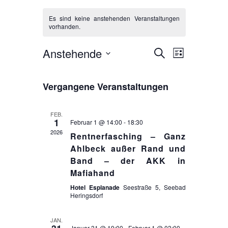
Es sind keine anstehenden Veranstaltungen
vorhanden.
Anstehende
V
V
S
L
u
D
e
i
e
c
a
s
r
Vergangene Veranstaltungen
h
r
t
t
e
a
e
u
a
FEB.
m
n
1
Februar 1 @ 14:00
-
18:30
n
w
2026
s
Rentnerfasching – Ganz
s
ä
Ahlbeck außer Rand und
t
h
Band – der AKK in
t
a
l
Mafiahand
a
e
l
Hotel Esplanade
Seestraße 5, Seebad
n
Heringsdorf
l
t
.
t
u
JAN.
Januar 31 @ 19:00
-
Februar 1 @ 03:00