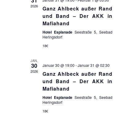
31
u
n
2026
Ganz Ahlbeck außer Rand
g
n
und Band – Der AKK in
Mafiahand
e
g
Hotel Esplanade
Seestraße 5, Seebad
n
A
Heringsdorf
S
18€
n
u
s
JAN.
30
c
Januar 30 @ 19:00
-
Januar 31 @ 02:30
i
2026
Ganz Ahlbeck außer Rand
h
und Band – Der AKK in
c
e
Mafiahand
h
u
Hotel Esplanade
Seestraße 5, Seebad
Heringsdorf
t
n
18€
e
d
n
A