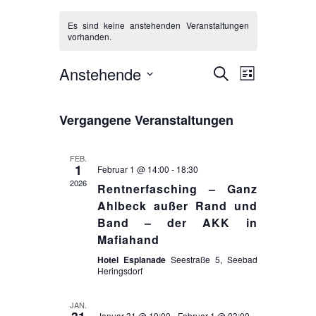
Es sind keine anstehenden Veranstaltungen
vorhanden.
Anstehende
V
V
S
L
u
D
e
i
e
c
a
s
r
Vergangene Veranstaltungen
h
r
t
t
e
a
e
u
a
FEB.
m
n
1
Februar 1 @ 14:00
-
18:30
n
w
2026
s
Rentnerfasching – Ganz
s
ä
Ahlbeck außer Rand und
t
h
Band – der AKK in
t
a
l
Mafiahand
a
e
l
Hotel Esplanade
Seestraße 5, Seebad
n
Heringsdorf
l
t
.
t
u
JAN.
Januar 31 @ 19:00
-
Februar 1 @ 03:00