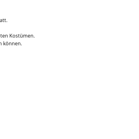
att.
unten Kostümen.
en können.