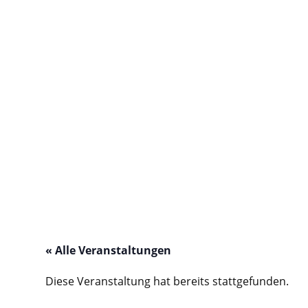
Startseite
Wer wir sind
Veranstal
« Alle Veranstaltungen
Diese Veranstaltung hat bereits stattgefunden.