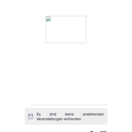
Startseite
Wer wir sind
Veranstaltunge
Veranstaltungen
Es sind keine anstehenden
H
Veranstaltungen vorhanden.
i
for
n