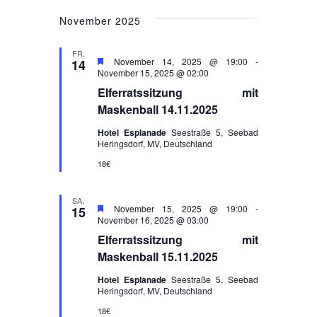
a
e
a
e
a
November 2025
t
n
u
n
FR.
m
s
H
November 14, 2025 @ 19:00
-
14
s
e
November 15, 2025 @ 02:00
w
t
r
Elferratssitzung mit
ä
v
t
a
o
Maskenball 14.11.2025
h
r
a
l
l
g
Hotel Esplanade
Seestraße 5, Seebad
e
Heringsdorf, MV, Deutschland
e
l
h
t
n
o
18€
t
b
u
.
e
n
u
n
SA.
H
November 15, 2025 @ 19:00
-
15
e
November 16, 2025 @ 03:00
g
n
r
Elferratssitzung mit
v
e
g
o
Maskenball 15.11.2025
r
n
A
g
Hotel Esplanade
Seestraße 5, Seebad
e
Heringsdorf, MV, Deutschland
S
h
n
o
18€