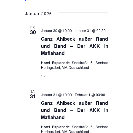
u
b
s
e
c
n
Januar 2026
i
h
c
FR.
e
Januar 30 @ 19:00
-
Januar 31 @ 02:30
30
h
Ganz Ahlbeck außer Rand
u
und Band – Der AKK in
t
n
Mafiahand
e
d
Hotel Esplanade
Seestraße 5, Seebad
n
Heringsdorf, MV, Deutschland
A
18€
n
-
s
N
SA.
Januar 31 @ 19:00
-
Februar 1 @ 03:00
31
i
a
Ganz Ahlbeck außer Rand
c
und Band – Der AKK in
v
Mafiahand
h
i
t
Hotel Esplanade
Seestraße 5, Seebad
Heringsdorf, MV, Deutschland