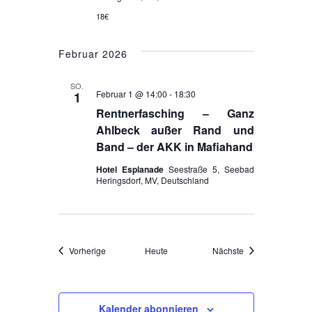
g
e
18€
a
n
t
Februar 2026
,
i
N
SO.
Februar 1 @ 14:00
-
18:30
1
o
a
Rentnerfasching – Ganz
n
v
Ahlbeck außer Rand und
Band – der AKK in Mafiahand
i
g
Hotel Esplanade
Seestraße 5, Seebad
Heringsdorf, MV, Deutschland
a
t
i
Veranstaltungen
Veranstaltungen
Vorherige
Heute
Nächste
o
n
Kalender abonnieren