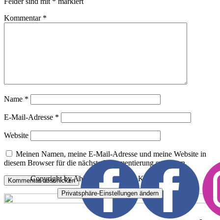
Felder sind mit
*
markiert
Kommentar
*
Name
*
E-Mail-Adresse
*
Website
Meinen Namen, meine E-Mail-Adresse und meine Website in
diesem Browser für die nächste Kommentierung speichern.
Copyright by Ahlbecker Karneval Klub e.V. - 2023
Kommentar abschicken
Privatsphäre-Einstellungen ändern